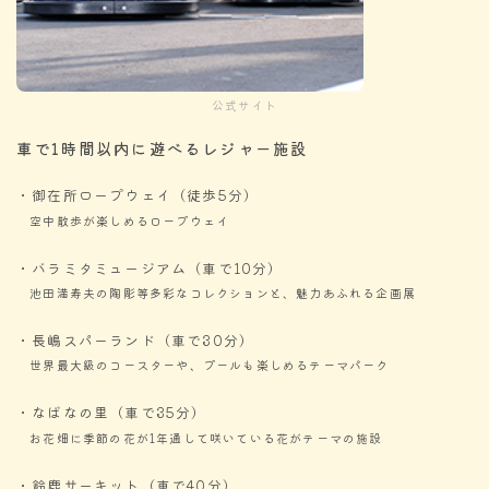
公式サイト
車で1時間以内に遊べるレジャー施設
・御在所ロープウェイ（徒歩5分）
空中散歩が楽しめるロープウェイ
・バラミタミュージアム（車で10分）
池田満寿夫の陶彫等多彩なコレクションと、魅力あふれる企画展
・長嶋スパーランド（車で30分）
世界最大級のコースターや、プールも楽しめるテーマパーク
・なばなの里（車で35分）
お花畑に季節の花が1年通して咲いている花がテーマの施設
・鈴鹿サーキット（車で40分）