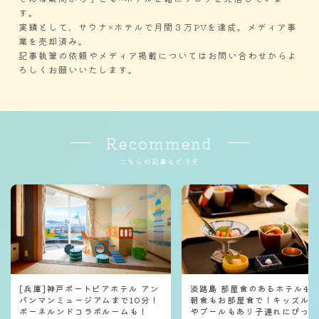
す。
実績として、サウナ×ホテルで月間３万PVを達成。メディア事
業を売却済み。
記事執筆の依頼やメディア掲載についてはお問い合わせからよ
ろしくお願いいたします。
Recommend
こちらの記事もどうぞ
[兵庫]神戸ポートピアホテル アン
淡路島 部屋食のあるホテル4選
パンマンミュージアムまで10分！
朝食もお部屋食で！キッズル
ボーネルンドコラボルームも！
やプールもあり子連れにぴっ