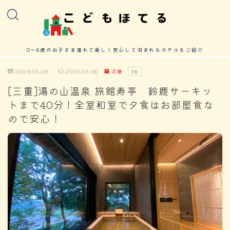
0～6歳のお子さま連れで楽しく安心して泊まれるホテルをご紹介
2024.05.28
2025.03.06
近畿
PR
[三重]湯の山温泉 旅館寿亭 鈴鹿サーキッ
トまで40分！全室和室で夕食はお部屋食な
ので安心！