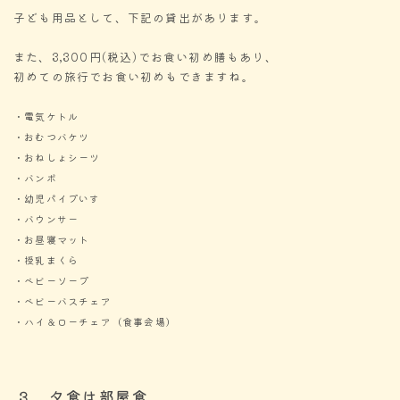
子ども用品として、下記の貸出があります。
また、3,300円(税込)でお食い初め膳もあり、
初めての旅行でお食い初めもできますね。
・電気ケトル
・おむつバケツ
・おねしょシーツ
・バンボ
・幼児パイプいす
・バウンサー
・お昼寝マット
・授乳まくら
・ベビーソープ
・ベビーバスチェア
・ハイ＆ローチェア（食事会場）
３．夕食は部屋食