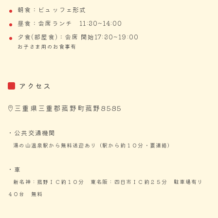
朝食：ビュッフェ形式
昼食：会席ランチ 11:30~14:00
夕食(部屋食)：会席 開始17:30~19:00
お子さま用のお食事有
アクセス
三重県三重郡菰野町菰野8585
・公共交通機関
湯の山温泉駅から無料送迎あり（駅から約１０分・要連絡）
・車
新名神：菰野ＩＣ約１０分 東名阪：四日市ＩＣ約２５分
駐車場有り
４０台 無料