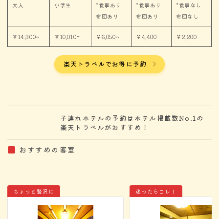
大人
小学生
*食事あり
*食事あり
*食事なし
布団あり
布団あり
布団なし
~
￥14,300~
￥10,010
￥6,050~
￥4,400
￥2,200
楽天トラベルでお得に予約
子連れホテルの予約はホテル掲載数No.1の
楽天トラベルがおすすめ！
おすすめの客室
ちょっと贅沢に
迷ったらコレ！