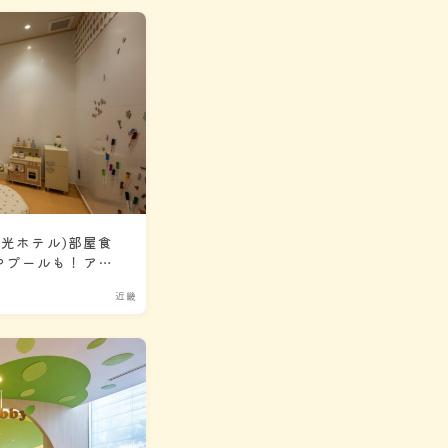
観光ホテル)部屋食
やプールも！アク
迎ホテル
近畿