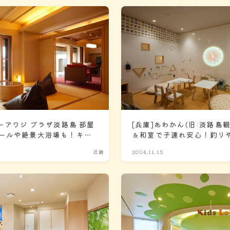
ーアワジ プラザ淡路島 部屋
[兵庫]あわかん(旧:淡路島
ールや絶景大浴場も！キッ
＆和室で子連れ安心！釣り
ティビティ豊富な子連れ歓
近畿
2024.11.15