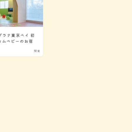
プラナ東京ベイ 初
カムベビーのお宿
関東