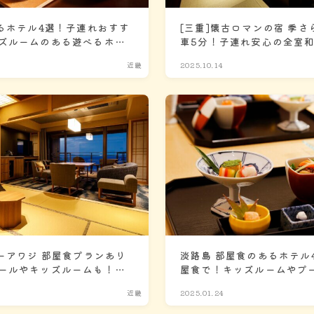
あるホテル4選！子連れおすす
[三重]懐古ロマンの宿 季さ
ズルームのある遊べるホテ
車5分！子連れ安心の全室
泉！
近畿
2025.10.14
ーアワジ 部屋食プランあり
淡路島 部屋食のあるホテル
ールやキッズルームも！客
屋食で！キッズルームやプ
も安心
にぴったりなホテル
近畿
2025.01.24