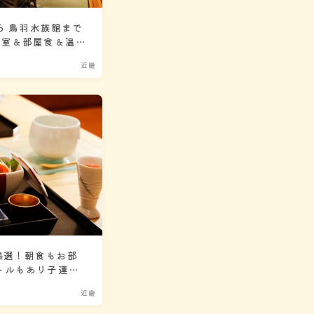
ら 鳥羽水族館まで
和室＆部屋食＆温
近畿
4選！朝食もお部
ールもあり子連れ
近畿