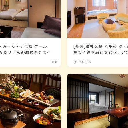
・カールトン京都 プール
[愛媛]道後温泉 八千代 夕
もあり！京都動物園まで車
室で子連れ旅行も安心！ア
よりアクセスも◎
移動も楽しめる！
近畿
2026.02.16