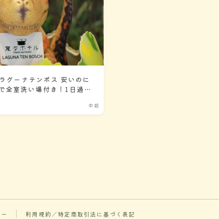
 ラグーナテンボス 安いのに
で全室洗い場付き！1日過ご
めホテル！
中部
シー
利用規約／特定商取引法に基づく表記