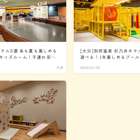
ホテル3選 冬も夏も楽しめる
[大分]別府温泉 杉乃井ホテ
キッズルーム！子連れ安心
遊べる！1年楽しめるプー
富！和室あり！
九州
2026.02.03