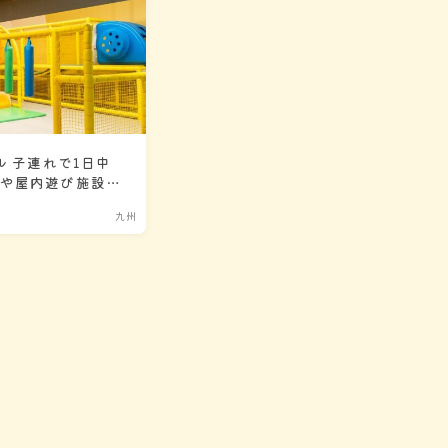
ル 子連れで1日中
ルや屋内遊び施設豊
九州